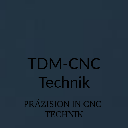
Startseite
Über uns
Fertigung
TDM-CNC
Technik
Maschinenpark
PRÄZISION IN CNC-
Kontakt, Anfahrt & Öffnungszeiten
TECHNIK