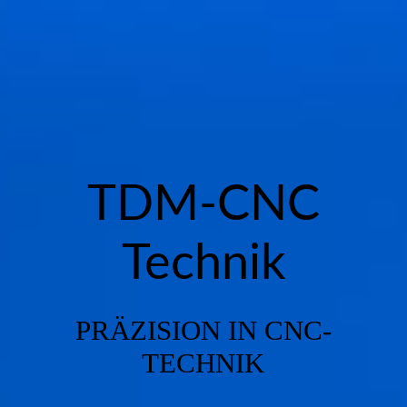
Startseite
Über uns
Fertigung
TDM-CNC
Technik
Maschinenpark
PRÄZISION IN CNC-
Kontakt, Anfahrt & Öffnungszeiten
TECHNIK